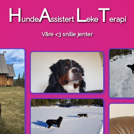
H
A
L
T
unde
ssistert
eke
erapi
Våre <3 snille jenter